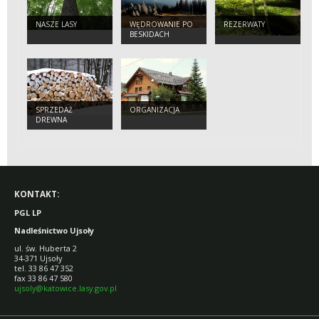
NASZE LASY
WĘDROWANIE PO
REZERWATY
BESKIDACH
SPRZEDAŻ
ORGANIZACJA
DREWNA
KONTAKT:
PGL LP
Nadleśnictwo Ujsoły
ul. św. Huberta 2
34-371 Ujsoły
tel. 33 86 47 352
fax 33 86 47 580
ujsoly@katowice.lasy.gov.pl