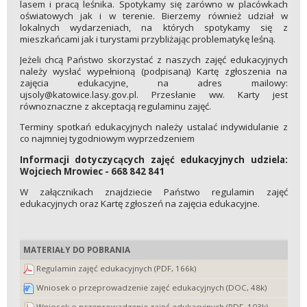
lasem i pracą leśnika. Spotykamy się zarówno w placówkach
oświatowych jak i w terenie. Bierzemy również udział w
lokalnych wydarzeniach, na których spotykamy się z
mieszkańcami jak i turystami przybliżając problematykę leśną.
Jeżeli chcą Państwo skorzystać z naszych zajęć edukacyjnych
należy wysłać wypełnioną (podpisaną) Kartę zgłoszenia na
zajęcia edukacyjne, na adres mailowy:
ujsoly@katowice.lasy.gov.pl. Przesłanie ww. Karty jest
równoznaczne z akceptacją regulaminu zajęć.
Terminy spotkań edukacyjnych należy ustalać indywidulanie z
co najmniej tygodniowym wyprzedzeniem
Informacji dotyczycących zajęć edukacyjnych udziela:
Wojciech Mrowiec - 668 842 841
W załącznikach znajdziecie Państwo regulamin zajęć
edukacyjnych oraz Kartę zgłoszeń na zajęcia edukacyjne.
MATERIAŁY DO POBRANIA
Regulamin zajęć edukacyjnych (PDF, 166k)
Wniosek o przeprowadzenie zajęć edukacyjnych (DOC, 48k)
Wniosek o przeprowadzenie zajęć edukacyjnych (PDF, 103k)