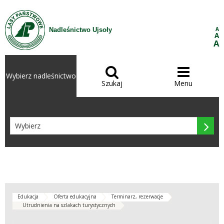
Przejdź do treści
A
Nadleśnictwo Ujsoły
A
A


Wybierz nadleśnictwo
Szukaj
Menu

Edukacja
Oferta edukacyjna
Terminarz, rezerwacje
Utrudnienia na szlakach turystycznych