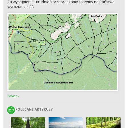
Za wystąpienie utrudnień przepraszamy i liczymy na Państwa
wyrozumiałość.
Zobacz »
POLECANE ARTYKUŁY
POLECANE ARTYKUŁY