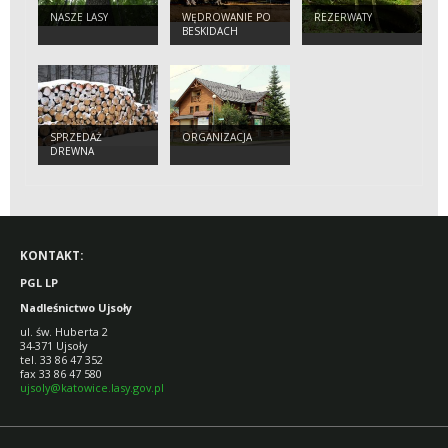
NASZE LASY
WĘDROWANIE PO
REZERWATY
BESKIDACH
SPRZEDAŻ
ORGANIZACJA
DREWNA
KONTAKT:
PGL LP
Nadleśnictwo Ujsoły
ul. św. Huberta 2
34-371 Ujsoły
tel. 33 86 47 352
fax 33 86 47 580
ujsoly@katowice.lasy.gov.pl