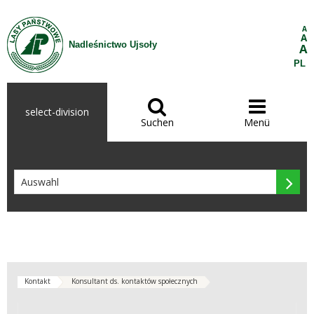
Zum Inhalt wechseln
A
A
Nadleśnictwo Ujsoły
A
PL


select-division
Suchen
Menü

Kontakt
Konsultant ds. kontaktów społecznych