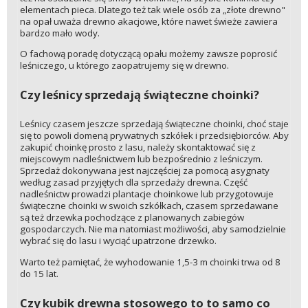
elementach pieca. Dlatego też tak wiele osób za „złote drewno"
na opał uważa drewno akacjowe, które nawet świeże zawiera
bardzo mało wody.
O fachową poradę dotyczącą opału możemy zawsze poprosić
leśniczego, u którego zaopatrujemy się w drewno.
Czy leśnicy sprzedają świąteczne choinki?
Leśnicy czasem jeszcze sprzedają świąteczne choinki, choć staje
się to powoli domeną prywatnych szkółek i przedsiębiorców. Aby
zakupić choinkę prosto z lasu, należy skontaktować się z
miejscowym nadleśnictwem lub bezpośrednio z leśniczym.
Sprzedaż dokonywana jest najczęściej za pomocą asygnaty
według zasad przyjętych dla sprzedaży drewna. Część
nadleśnictw prowadzi plantacje choinkowe lub przygotowuje
świąteczne choinki w swoich szkółkach, czasem sprzedawane
są też drzewka pochodzące z planowanych zabiegów
gospodarczych. Nie ma natomiast możliwości, aby samodzielnie
wybrać się do lasu i wyciąć upatrzone drzewko.
Warto też pamiętać, że wyhodowanie 1,5-3 m choinki trwa od 8
do 15 lat.
Czy kubik drewna stosowego to to samo co