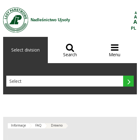
Skip to Content
A
A
Nadleśnictwo Ujsoły
A
PL


Select division
Search
Menu

Informacje
FAQ
Drewno