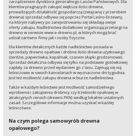
zarządzeniem dyrektora generalnego Lasów Państwowych. Dla
klientów pragnących zakupić większe ilości drewna,
prowadzących działalność gospodarczą (związaną z przerobem
drewna) sprzedaż odbywa się poprzez Portal Leśno-Drzewny,
na którym nabywcy po zarejestrowaniu się składają swoje
oferty zakupu. Nadleśnictwa dodatkowo organizują przetargi na
drewno w serwisie www.e-drewno.pl, w których mogą brać
udział zarówno firmy jak i osoby fizyczne.
Dla klientów detalicznych każde nadleśnictwo posiada w
sprzedaży drewno opałowe i drobne ilości drewna użytkowego
(żerdzie, papierówka, kopalniak, czasem słupki grodzeniowe).
Sprzedaż detaliczna odbywa się tylko na podstawie gotówkowej
zapłaty za drewno przed wydaniem go z lasu. Zajmują się nią
leśniczowie w swoich kancelariach w wyznaczone dni tygodnia.
Jest też możliwość zakupu drewna w biurze nadleśnictwa.
Także w każdym leśnictwie jest możliwość samodzielnego
wyrobienia i zakupienia drobnicy czy trzebionki opałowej w
atrakcyjnych cenach (drewno PKN) według lokalnie ustalonych
zasad. Szczegółowe informacje można uzyskać w każdej
leśniczówce.
Na czym polega samowyrób drewna
opałowego?