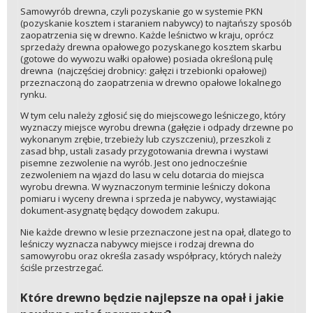
Samowyrób drewna, czyli pozyskanie go w systemie PKN
(pozyskanie kosztem i staraniem nabywcy) to najtańszy sposób
zaopatrzenia się w drewno. Każde leśnictwo w kraju, oprócz
sprzedaży drewna opałowego pozyskanego kosztem skarbu
(gotowe do wywozu wałki opałowe) posiada określoną pulę
drewna (najczęściej drobnicy: gałęzi i trzebionki opałowej)
przeznaczoną do zaopatrzenia w drewno opałowe lokalnego
rynku.
W tym celu należy zgłosić się do miejscowego leśniczego, który
wyznaczy miejsce wyrobu drewna (gałęzie i odpady drzewne po
wykonanym zrębie, trzebieży lub czyszczeniu), przeszkoli z
zasad bhp, ustali zasady przygotowania drewna i wystawi
pisemne zezwolenie na wyrób. Jest ono jednocześnie
zezwoleniem na wjazd do lasu w celu dotarcia do miejsca
wyrobu drewna. W wyznaczonym terminie leśniczy dokona
pomiaru i wyceny drewna i sprzeda je nabywcy, wystawiając
dokument-asygnatę będący dowodem zakupu.
Nie każde drewno w lesie przeznaczone jest na opał, dlatego to
leśniczy wyznacza nabywcy miejsce i rodzaj drewna do
samowyrobu oraz określa zasady współpracy, których należy
ściśle przestrzegać.
Które drewno będzie najlepsze na opał i jakie