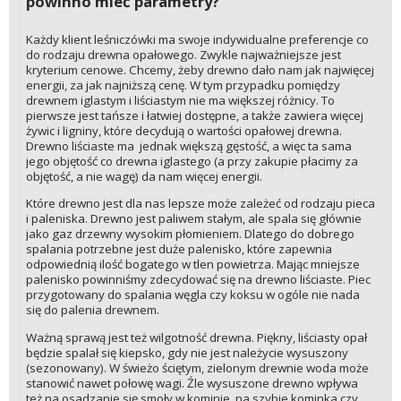
powinno mieć parametry?
Każdy klient leśniczówki ma swoje indywidualne preferencje co
do rodzaju drewna opałowego. Zwykle najważniejsze jest
kryterium cenowe. Chcemy, żeby drewno dało nam jak najwięcej
energii, za jak najniższą cenę. W tym przypadku pomiędzy
drewnem iglastym i liściastym nie ma większej różnicy. To
pierwsze jest tańsze i łatwiej dostępne, a także zawiera więcej
żywic i ligniny, które decydują o wartości opałowej drewna.
Drewno liściaste ma jednak większą gęstość, a więc ta sama
jego objętość co drewna iglastego (a przy zakupie płacimy za
objętość, a nie wagę) da nam więcej energii.
Które drewno jest dla nas lepsze może zależeć od rodzaju pieca
i paleniska. Drewno jest paliwem stałym, ale spala się głównie
jako gaz drzewny wysokim płomieniem. Dlatego do dobrego
spalania potrzebne jest duże palenisko, które zapewnia
odpowiednią ilość bogatego w tlen powietrza. Mając mniejsze
palenisko powinniśmy zdecydować się na drewno liściaste. Piec
przygotowany do spalania węgla czy koksu w ogóle nie nada
się do palenia drewnem.
Ważną sprawą jest też wilgotność drewna. Piękny, liściasty opał
będzie spalał się kiepsko, gdy nie jest należycie wysuszony
(sezonowany). W świeżo ściętym, zielonym drewnie woda może
stanowić nawet połowę wagi. Źle wysuszone drewno wpływa
też na osadzanie się smoły w kominie, na szybie kominka czy