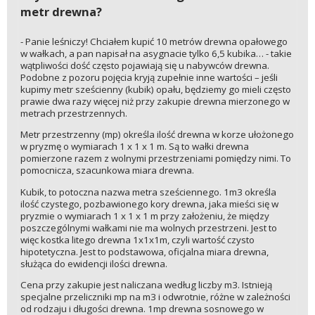
metr drewna?
- Panie leśniczy! Chciałem kupić 10 metrów drewna opałowego
w wałkach, a pan napisał na asygnacie tylko 6,5 kubika… - takie
wątpliwości dość często pojawiają się u nabywców drewna.
Podobne z pozoru pojęcia kryją zupełnie inne wartości – jeśli
kupimy metr sześcienny (kubik) opału, będziemy go mieli często
prawie dwa razy więcej niż przy zakupie drewna mierzonego w
metrach przestrzennych.
Metr przestrzenny (mp) określa ilość drewna w korze ułożonego
w pryzmę o wymiarach 1 x 1 x 1 m. Są to wałki drewna
pomierzone razem z wolnymi przestrzeniami pomiędzy nimi. To
pomocnicza, szacunkowa miara drewna.
Kubik, to potoczna nazwa metra sześciennego. 1m3 określa
ilość czystego, pozbawionego kory drewna, jaka mieści się w
pryzmie o wymiarach 1 x 1 x 1 m przy założeniu, że między
poszczególnymi wałkami nie ma wolnych przestrzeni. Jest to
więc kostka litego drewna 1x1x1m, czyli wartość czysto
hipotetyczna. Jest to podstawowa, oficjalna miara drewna,
służąca do ewidencji ilości drewna.
Cena przy zakupie jest naliczana według liczby m3. Istnieją
specjalne przeliczniki mp na m3 i odwrotnie, różne w zależności
od rodzaju i długości drewna. 1mp drewna sosnowego w