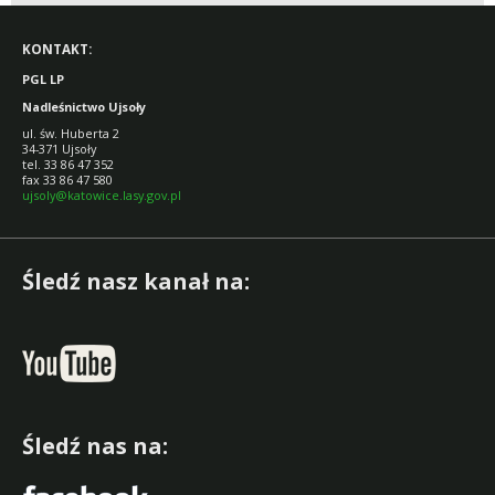
KONTAKT:
PGL LP
Nadleśnictwo Ujsoły
ul. św. Huberta 2
34-371 Ujsoły
tel. 33 86 47 352
fax 33 86 47 580
ujsoly@katowice.lasy.gov.pl
Śledź nasz kanał na:
Śledź nas na: