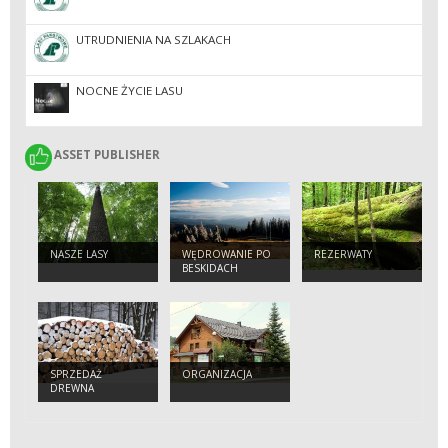
UTRUDNIENIA NA SZLAKACH
NOCNE ŻYCIE LASU
ASSET PUBLISHER
ASSET PUBLISHER
NASZE LASY
WĘDROWANIE PO
REZERWATY
BESKIDACH
SPRZEDAŻ
ORGANIZACJA
DREWNA