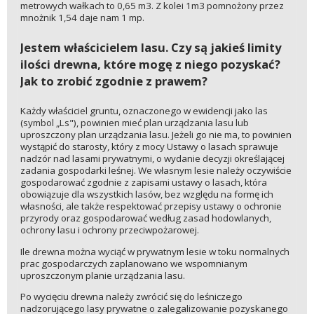
metrowych wałkach to 0,65 m3. Z kolei 1m3 pomnożony przez
mnożnik 1,54 daje nam 1 mp.
Jestem właścicielem lasu. Czy są jakieś limity
ilości drewna, które mogę z niego pozyskać?
Jak to zrobić zgodnie z prawem?
Każdy właściciel gruntu, oznaczonego w ewidencji jako las
(symbol „Ls"), powinien mieć plan urządzania lasu lub
uproszczony plan urządzania lasu. Jeżeli go nie ma, to powinien
wystąpić do starosty, który z mocy Ustawy o lasach sprawuje
nadzór nad lasami prywatnymi, o wydanie decyzji określającej
zadania gospodarki leśnej. We własnym lesie należy oczywiście
gospodarować zgodnie z zapisami ustawy o lasach, która
obowiązuje dla wszystkich lasów, bez względu na formę ich
własności, ale także respektować przepisy ustawy o ochronie
przyrody oraz gospodarować według zasad hodowlanych,
ochrony lasu i ochrony przeciwpożarowej.
Ile drewna można wyciąć w prywatnym lesie w toku normalnych
prac gospodarczych zaplanowano we wspomnianym
uproszczonym planie urządzania lasu.
Po wycięciu drewna należy zwrócić się do leśniczego
nadzorującego lasy prywatne o zalegalizowanie pozyskanego