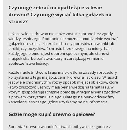
Czy mogę zebrać na opał leżące w lesie
drewno? Czy mogę wyciąć kilka gałązek na
stroisz?
Leżące w lesie drewno nie może zostać zabrane bez zgody i
wiedzy leśniczego. Podobnie nie można samodzielnie wycinać
gałązek na stroisz, zbierać mchu czy porostów na wianki lub
stroiki, czy pozyskiwać chrustu brzozowego na miotły. Las i
każdy jego element jest dobrem społecznym, ale stanowi
majątek skarbu państwa, którym zarządzają w imieniu
społeczeństwa leśnicy.
Każde nadleśnictwo w kraju ma określone zasady i procedury
korzystania z tego majątku, cennik drewna i stroiszu. W lasach
jest wiele chronionych w różny sposób miejsc i obiektów, które
łatwo zniszczyć. Leśnicy mają pełną wiedzę na temat lasu, w
którym gospodarują i chętnie pomogą w racjonalnym i zgodnym
z prawem korzystaniu z niego. Dlatego najpierw odwiedźmy
kancelarię leśniczego, gdzie uzyskamy pełne informacje.
Gdzie mogę kupić drewno opałowe?
Sprzedaż drewna w nadleśnictwach odbywa się zgodnie z