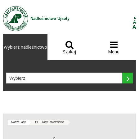
Przejdź do treści
A
Nadleśnictwo Ujsoły
A
A


Wybierz nadleśnictwo
Szukaj
Menu

Nasze lasy
PGL Lasy Państwowe