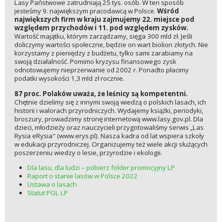
Lasy Państwowe zatrudniają 25 tys. osób. W ten sposób
jesteśmy 9. największym pracodawcą w Polsce.
Wśród
największych firm w kraju zajmujemy 22. miejsce pod
względem przychodów i 11. pod względem zysków.
Wartość majątku, którym zarządzamy, sięga 300 mld zł. Jeśli
doliczymy wartości społeczne, będzie on wart biolion złotych. Nie
korzystamy z pieniędzy z budżetu, tylko sami zarabiamy na
swoją działalność. Pomimo kryzysu finansowego zysk
odnotowujemy nieprzerwanie od 2002 r. Ponadto płacimy
podatki wysokości 1,3 mld zł rocznie.
87 proc. Polaków uważa, że leśnicy są kompetentni.
Chętnie dzielimy się z innymi swoją wiedzą o polskich lasach, ich
historii i walorach przyrodniczych. Wydajemy książki, periodyki,
broszury, prowadzimy stronę internetową www.lasy.gov.pl. Dla
dzieci, młodzieży oraz nauczycieli przygotowaliśmy serwis „Las
Rysia eRysia" (www.erys.pl). Nasza kadra od lat wspiera szkoły
w edukacji przyrodniczej. Organizujemy też wiele akcji służących
poszerzeniu wiedzy o lesie, przyrodzie i ekologii.
Dla lasu, dla ludzi – pobierz folder promocyjny LP
Raport o stanie lasów w Polsce 2022
Ustawa o lasach
Statut PGL LP