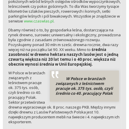
położonych wśród leśnych ostępów ośrodków wypoczynkowych,
leśniczówek czy pokoi gościnnych. To dla Was tworzymy tysiące
kilometrów szlaków pieszych, rowerowych i konnych, setki
parkingów leśnych i pól biwakowych. Wszystkie je znajdziecie w
serwisie
www.czaswlas.pl
.
Dbamy również o to, by gospodarka leśna, dostarczająca na
rynek drewno, surowiec uniwersalny i ekologiczny, prowadzona
była zgodnie z zasadami zrównoważonego rozwoju.
Pozyskujemy ponad 30 mln m sześc. drewna rocznie, dwa razy
więcej niż na początku lat 90. XX wieku. Mimo to
średnia
zasobność w drewno hektara naszych lasów jest o jedną
czwartą większa niż 20 lat temu i o 40 proc. większa niż
obecnie wynosi średnia w Unii Europejskiej.
W Polsce w branżach
związanych z
W Polsce w branżach
leśnictwem pracuje
związanych z leśnictwem
ok. 375 tys. osób,
pracuje ok. 375 tys. osób, czyli
czyli średnio co 40.
średnio co 40. pracujący Polak
pracujący Polak.
Sektor przetwórstwa
drewna wypracowuje ok. 8 proc. naszego PKB. Między innymi
dzięki drewnu z Lasów Państwowych Polska jest 10.
największym producentem mebli na świecie i 4. największym ich
eksporterem.