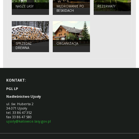
NASZE LASY
WĘDROWANIE PO
REZERWATY
BESKIDACH
SPRZEDAŻ
ORGANIZACJA
DREWNA
KONTAKT:
PGL LP
Nadleśnictwo Ujsoły
ul. św. Huberta 2
34-371 Ujsoły
tel. 33 86 47 352
fax 33 86 47 580
ujsoly@katowice.lasy.gov.pl