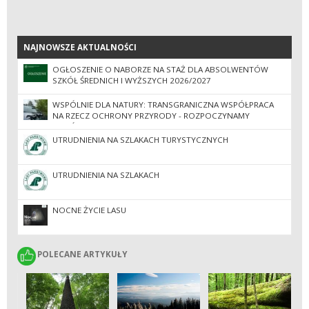
NAJNOWSZE AKTUALNOŚCI
NAJNOWSZE AKTUALNOŚCI
OGŁOSZENIE O NABORZE NA STAŻ DLA ABSOLWENTÓW
SZKÓŁ ŚREDNICH I WYŻSZYCH 2026/2027
WSPÓLNIE DLA NATURY: TRANSGRANICZNA WSPÓŁPRACA
NA RZECZ OCHRONY PRZYRODY - ROZPOCZYNAMY
WSPÓLNE PATROLE
UTRUDNIENIA NA SZLAKACH TURYSTYCZNYCH
UTRUDNIENIA NA SZLAKACH
NOCNE ŻYCIE LASU
POLECANE ARTYKUŁY
POLECANE ARTYKUŁY